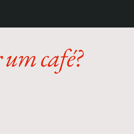
r um
café?